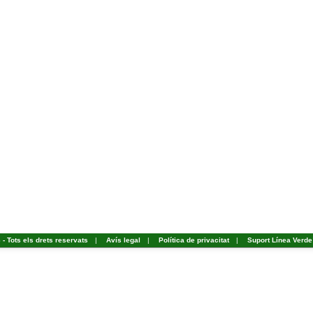
- Tots els drets reservats
|
Avís legal
|
Política de privacitat
|
Suport Línea Verde