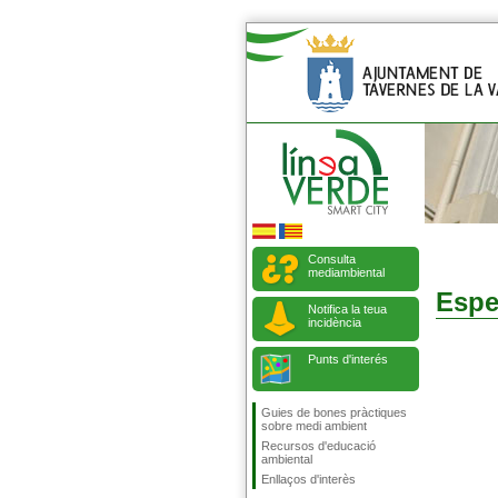
Consulta
mediambiental
Espe
Notifica la teua
incidència
Punts d'interés
Guies de bones pràctiques
sobre medi ambient
Recursos d'educació
ambiental
Enllaços d'interès