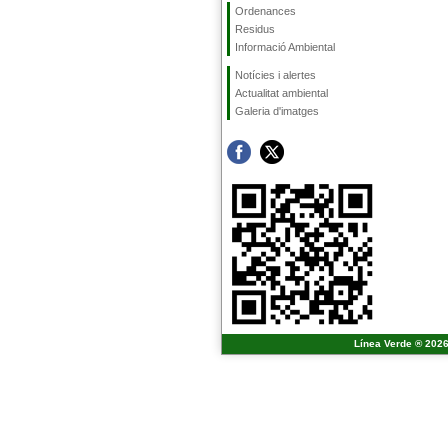
Ordenances
Residus
Informació Ambiental
Notícies i alertes
Actualitat ambiental
Galeria d'imatges
Línea Verde ® 2026 