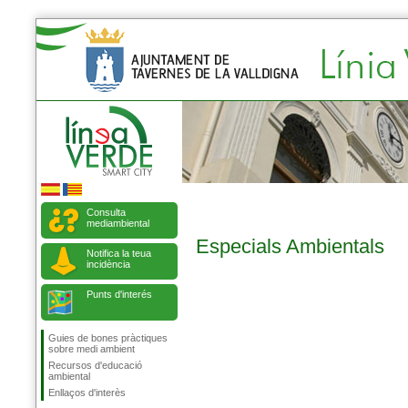
Consulta
mediambiental
Especials Ambientals
Notifica la teua
incidència
Punts d'interés
Guies de bones pràctiques
sobre medi ambient
Recursos d'educació
ambiental
Enllaços d'interès