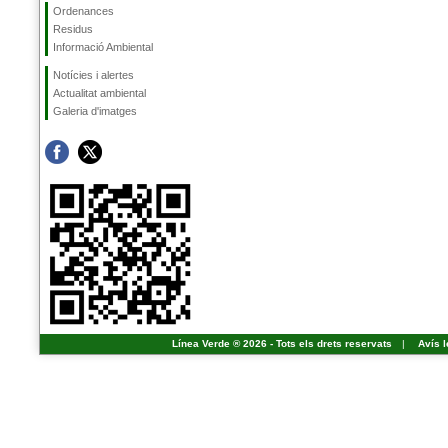
Ordenances
Residus
Informació Ambiental
Notícies i alertes
Actualitat ambiental
Galeria d'imatges
Línea Verde ® 2026 - Tots els drets reservats
|
Avís l