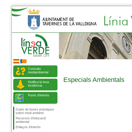
Consulta
mediambiental
Especials Ambientals
Notifica la teua
incidència
Punts d'interés
Guies de bones pràctiques
sobre medi ambient
Recursos d'educació
ambiental
Enllaços d'interès