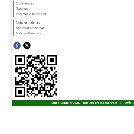
Ordenances
Residus
Informació Ambiental
Notícies i alertes
Actualitat ambiental
Galeria d'imatges
Línea Verde ® 2026 - Tots els drets reservats
|
Avís l