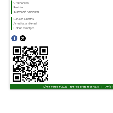
Ordenances
Residus
Informació Ambiental
Notícies i alertes
Actualitat ambiental
Galeria d'imatges
Línea Verde ® 2026 - Tots els drets reservats
|
Avís l