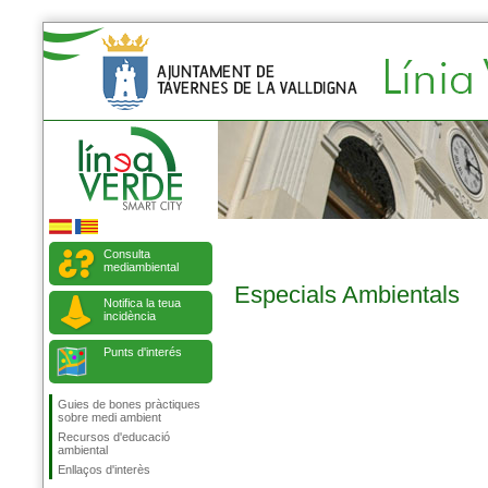
Consulta
mediambiental
Especials Ambientals
Notifica la teua
incidència
Punts d'interés
Guies de bones pràctiques
sobre medi ambient
Recursos d'educació
ambiental
Enllaços d'interès