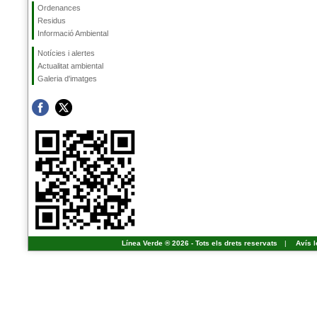
Ordenances
Residus
Informació Ambiental
Notícies i alertes
Actualitat ambiental
Galeria d'imatges
Línea Verde ® 2026 - Tots els drets reservats
|
Avís l