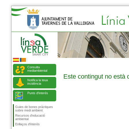
Consulta
mediambiental
Este contingut no està 
Notifica la teua
incidència
Punts d'interés
Guies de bones pràctiques
sobre medi ambient
Recursos d'educació
ambiental
Enllaços d'interès