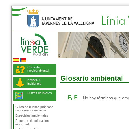
Consulta
medioambiental
Glosario ambiental
Notifica tu
incidencia
Puntos de interés
F, F
No hay términos que empi
Guías de buenas prácticas
sobre medio ambiente
Especiales ambientales
Recursos de educación
ambiental