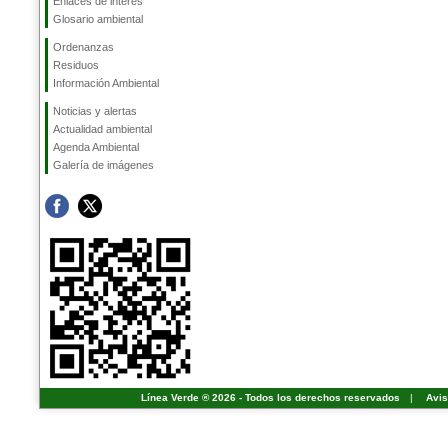
Enlaces de interés
Glosario ambiental
Ordenanzas
Residuos
Información Ambiental
Noticias y alertas
Actualidad ambiental
Agenda Ambiental
Galería de imágenes
Línea Verde ® 2026 - Todos los derechos reservados
|
Avis