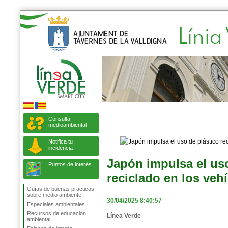
Consulta
medioambiental
Notifica tu
incidencia
Japón impulsa el uso
Puntos de interés
reciclado en los veh
Guías de buenas prácticas
sobre medio ambiente
30/04/2025 8:40:57
Especiales ambientales
Recursos de educación
Línea Verde
ambiental