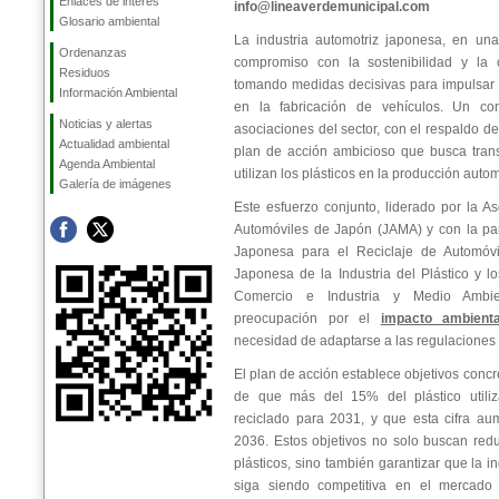
Enlaces de interés
info@lineaverdemunicipal.com
Glosario ambiental
La industria automotriz japonesa, en un
Ordenanzas
compromiso con la sostenibilidad y la c
Residuos
tomando medidas decisivas para impulsar e
Información Ambiental
en la fabricación de vehículos. Un con
Noticias y alertas
asociaciones del sector, con el respaldo d
Actualidad ambiental
plan de acción ambicioso que busca tran
Agenda Ambiental
utilizan los plásticos en la producción autom
Galería de imágenes
Este esfuerzo conjunto, liderado por la A
Automóviles de Japón (JAMA) y con la par
Japonesa para el Reciclaje de Automóvi
Japonesa de la Industria del Plástico y l
Comercio e Industria y Medio Ambient
preocupación por el
impacto ambienta
necesidad de adaptarse a las regulaciones 
El plan de acción establece objetivos concr
de que más del 15% del plástico utili
reciclado para 2031, y que esta cifra a
2036. Estos objetivos no solo buscan redu
plásticos, sino también garantizar que la i
siga siendo competitiva en el mercado