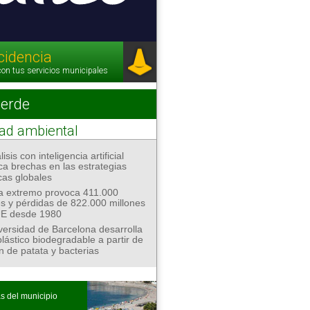
ncidencia
con tus servicios municipales
verde
dad ambiental
isis con inteligencia artificial
ica brechas en las estrategias
cas globales
ma extremo provoca 411.000
s y pérdidas de 822.000 millones
UE desde 1980
versidad de Barcelona desarrolla
lástico biodegradable a partir de
n de patata y bacterias
s del municipio