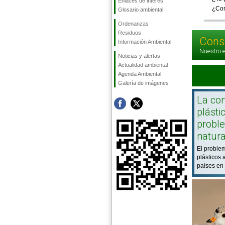
Enlaces de interés
¿Con
Glosario ambiental
Ordenanzas
Residuos
Cons
Información Ambiental
Nuestro e
Noticias y alertas
Actualidad ambiental
Agenda Ambiental
Galería de imágenes
La co
plásti
probl
natur
El proble
plásticos 
países en 