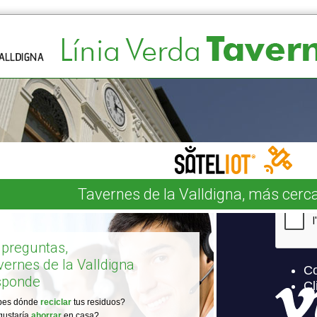
Tavernes de la Valldigna, más cerca
 preguntas,
vernes de la Valldigna
sponde
bes dónde
reciclar
tus residuos?
gustaría
ahorrar
en casa?