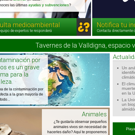
oces las últimas
ayudas y subvenciones
?
ulta medioambiental
Notifica tu i
quipo de expertos te responderá
Contacta directamente 
Tavernes de la Valldigna, espacio 
Actuali
ntaminación por
cos es un grave
Un anál
identif
ema para la
climáti
aleza
El cli
muerte
ma de la contaminación por
en la 
afecta a la gran mayoría de
todo...
La Uni
un biop
almidó
Animales
¿Te gustaría observar pequeños
animales vivos sin necesidad de
Playa
hacerles daño? Aquí te proponemos