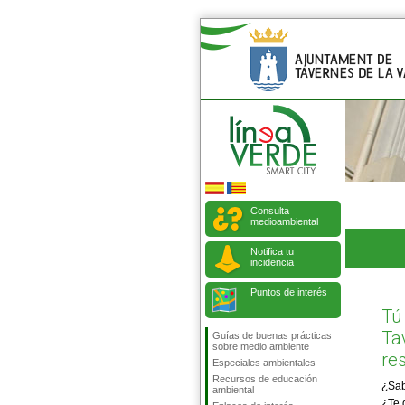
Consulta
medioambiental
Notifica tu
incidencia
Puntos de interés
Tú
Ta
Guías de buenas prácticas
sobre medio ambiente
re
Especiales ambientales
Recursos de educación
¿Sa
ambiental
¿Te 