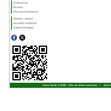
Ordenances
Residus
Informació Ambiental
Notícies i alertes
Actualitat ambiental
Galeria d'imatges
Línea Verde ® 2026 - Tots els drets reservats
|
Avís l