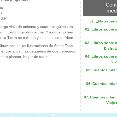
Cont
ne
medi
as
s SM
01. ¿No sabes 
 largo viaje de ochenta y cuatro pingüinos en
02. Libros sobre 
un nuevo lugar donde vivir. Y es que no hay
a, la Tierra se calienta y los polos se derriten.
03. Libros sobre 
álbum con bellas ilustraciones de Satoe Tone
Disfrut
cienciar a los más pequeños de que debemos
04. Libros sobre 
estro planeta, hogar de todos.
Viv
05. Cuentos infa
06. Cuentos infa
07. Cuentos infant
Viaje