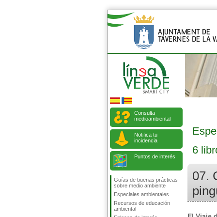
Consulta
medioambiental
Espe
Notifica tu
incidencia
6 lib
Puntos de interés
07. 
Guías de buenas prácticas
sobre medio ambiente
ping
Especiales ambientales
Recursos de educación
ambiental
El Viaje