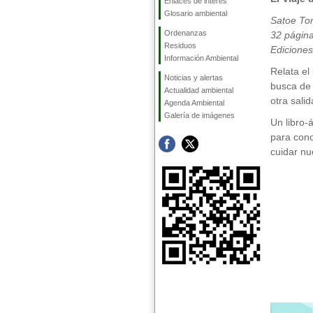
Enlaces de interés
Glosario ambiental
Satoe To
Ordenanzas
32 págin
Residuos
Edicione
Información Ambiental
Relata el
Noticias y alertas
busca de 
Actualidad ambiental
otra salid
Agenda Ambiental
Galería de imágenes
Un libro-
para con
cuidar nu