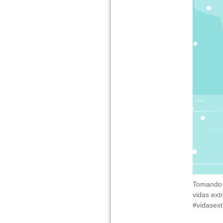
Tomando p
vidas ext
#vidasext