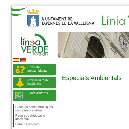
Consulta
mediambiental
Especials Ambientals
Notifica la teua
incidència
Punts d'interés
Guies de bones pràctiques
sobre medi ambient
Recursos d'educació
ambiental
Enllaços d'interès