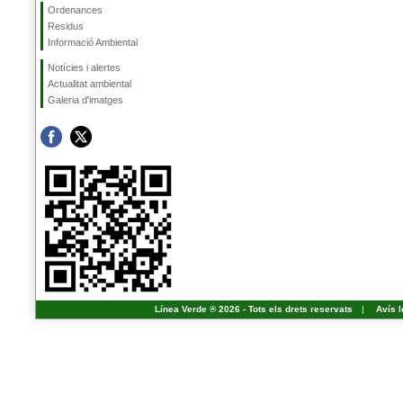
Ordenances
Residus
Informació Ambiental
Notícies i alertes
Actualitat ambiental
Galeria d'imatges
Línea Verde ® 2026 - Tots els drets reservats
|
Avís l