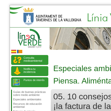
Consulta
medioambiental
Especiales ambi
Notifica tu
incidencia
Piensa. Alimént
Puntos de interés
Guías de buenas prácticas
05. 10 consejos
sobre medio ambiente
Especiales ambientales
¡la factura de l
Recursos de educación
ambiental