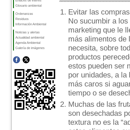
Enlaces de interés
Glosario ambiental
Evitar las compra
Ordenanzas
No sucumbir a los 
Residuos
Información Ambiental
marketing que le l
Noticias y alertas
más alimentos de 
Actualidad ambiental
Agenda Ambiental
necesita, sobre to
Galería de imágenes
productos pereced
estos pueden ser 
por unidades, a la
más caros si agua
tiempo o se desec
Muchas de las frut
son desechadas po
textura no es la “