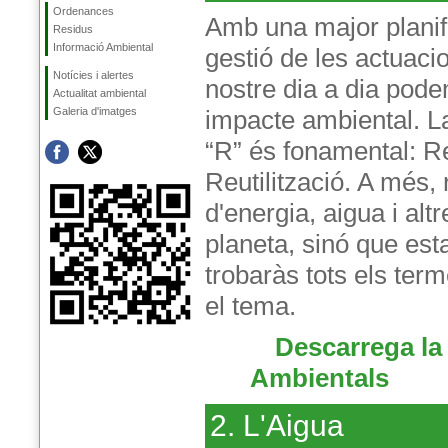
Ordenances
Amb una major planif
Residus
Informació Ambiental
gestió de les actuaci
Notícies i alertes
nostre dia a dia pode
Actualitat ambiental
Galeria d'imatges
impacte ambiental. La
“R” és fonamental: Re
Reutilització. A més,
d'energia, aigua i al
planeta, sinó que es
trobaràs tots els ter
el tema.
Descarrega la
Ambientals
2. L'Aigua