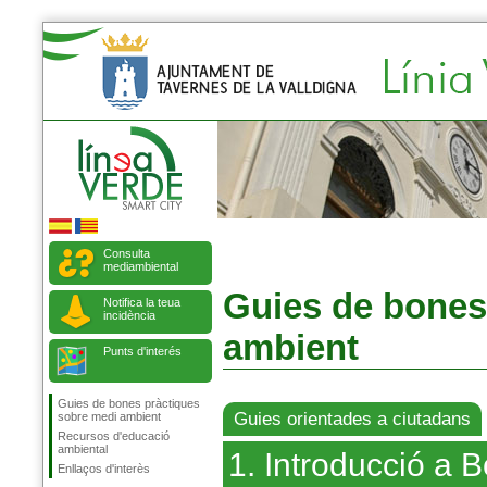
Consulta
mediambiental
Guies de bones
Notifica la teua
incidència
ambient
Punts d'interés
Guies de bones pràctiques
Guies orientades a ciutadans
sobre medi ambient
Recursos d'educació
ambiental
1. Introducció a 
Enllaços d'interès